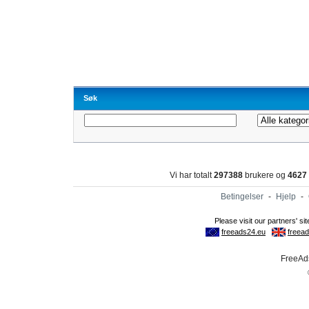
Søk
Vi har totalt
297388
brukere og
4627
Betingelser
-
Hjelp
-
FreeAds