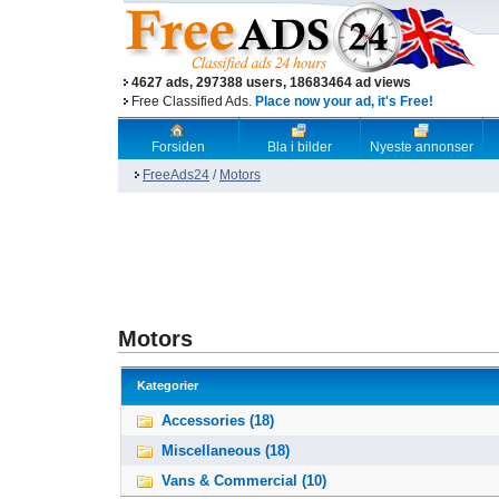
4627 ads, 297388 users, 18683464 ad views
Free Classified Ads.
Place now your ad, it's Free!
Forsiden
Bla i bilder
Nyeste annonser
FreeAds24
/
Motors
Motors
Kategorier
Accessories (18)
Miscellaneous (18)
Vans & Commercial (10)