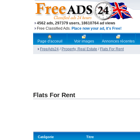
4562 ads, 297379 users, 18610764 ad views
Free Classified Ads.
Place now your ad, it's Free!
Page d'acceuil
Voir images
Annonces récentes
FreeAds24
/
Property, Real Estate
/
Flats For Rent
Flats For Rent
Catégorie
Titre